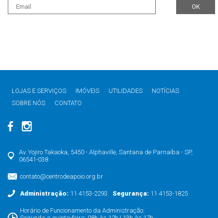
LOJAS E SERVIÇOS
IMÓVEIS
UTILIDADES
NOTÍCIAS
SOBRE NÓS
CONTATO
Av. Yojiro Takaoka, 5450 - Alphaville, Santana de Parnaíba - SP,
06541-038
contato@centrodeapoio.org.br
Administração:
11 4153-2293
Segurança:
11 4153-1825
Horário de Funcionamento da Administração:
Segunda a quinta-feira: 08h às 12h | 13h às 17h