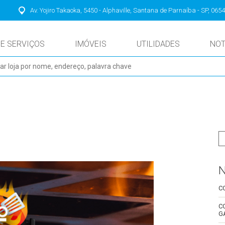
Av. Yojiro Takaoka, 5450 - Alphaville, Santana de Parnaíba - SP, 065
 E SERVIÇOS
IMÓVEIS
UTILIDADES
NOT
N
C
C
G